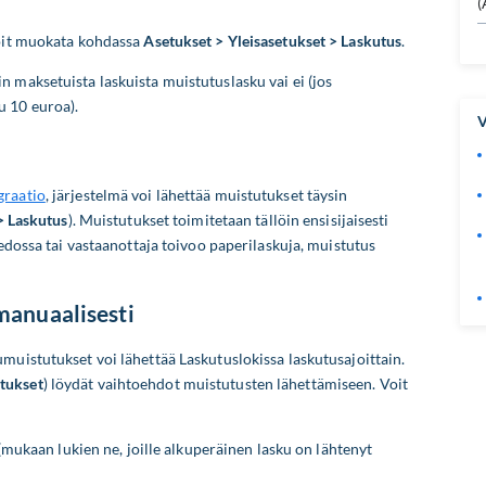
(
voit muokata kohdassa
Asetukset > Yleisasetukset > Laskutus
.
 maksetuista laskuista muistutuslasku vai ei (jos
 10 euroa).
V
i
graatio
, järjestelmä voi lähettää muistutukset täysin
> Laskutus
). Muistutukset toimitetaan tällöin ensisijaisesti
iedossa tai vastaanottaja toivoo paperilaskuja, muistutus
manuaalisesti
uistutukset voi lähettää Laskutuslokissa laskutusajoittain.
tukset
) löydät vaihtoehdot muistutusten lähettämiseen. Voit
mukaan lukien ne, joille alkuperäinen lasku on lähtenyt