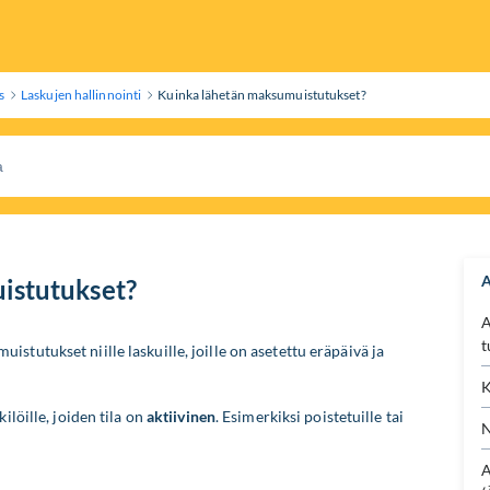
s
Laskujen hallinnointi
Kuinka lähetän maksumuistutukset?
A
istutukset?
A
t
istutukset niille laskuille, joille on asetettu eräpäivä ja
K
ilöille, joiden tila on
aktiivinen
. Esimerkiksi poistetuille tai
N
A