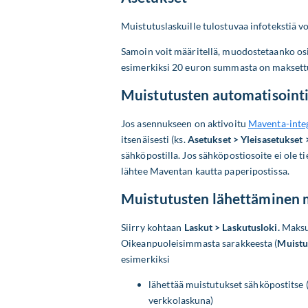
Muistutuslaskuille tulostuvaa infotekstiä 
Samoin voit määritellä, muodostetaanko osin
esimerkiksi 20 euron summasta on maksettu
Muistutusten automatisoint
Jos asennukseen on aktivoitu
Maventa-inte
itsenäisesti (ks.
Asetukset > Yleisasetukset 
sähköpostilla. Jos sähköpostiosoite ei ole t
lähtee Maventan kautta paperipostissa.
Muistutusten lähettäminen 
Siirry kohtaan
Laskut > Laskutusloki.
Maksum
Oikeanpuoleisimmasta sarakkeesta (
Muistu
esimerkiksi
lähettää muistutukset sähköpostitse (
verkkolaskuna)