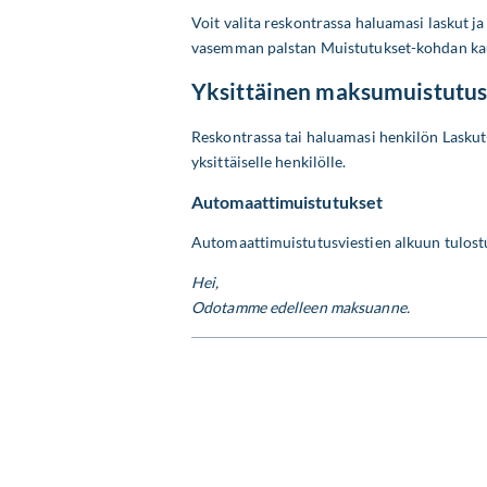
Voit valita reskontrassa haluamasi laskut ja 
vasemman palstan Muistutukset-kohdan ka
Yksittäinen maksumuistutu
Reskontrassa tai haluamasi henkilön Laskut-
yksittäiselle henkilölle.
Automaattimuistutukset
Automaattimuistutusviestien alkuun tulostu
Hei,
Odotamme edelleen maksuanne.