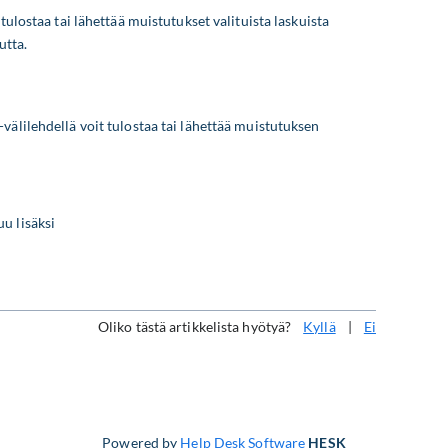
tulostaa tai lähettää muistutukset valituista laskuista
utta.
s
välilehdellä voit tulostaa tai lähettää muistutuksen
u lisäksi
Oliko tästä artikkelista hyötyä?
Kyllä
|
Ei
Powered by
Help Desk Software
HESK