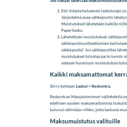
Jos haluat lähettää maksumuistutukse
Etsi listasta haluamasi laskutusajo ja
Järjestelmä avaa sähköpostin lähetyss
Muistutukset lähetetään kaikille niill
Paperilasku.
Lähetettyäsi muistutukset sähköpostil
sähköpostiosoitteettomien karhulaskut
sähköpostia". Jos sähköpostitse lähet
muistutukset tulostaa parin tunnin vi
otetaan huomioon muistutuksia tulos
Kaikki maksamattomat kerra
Siirry kohtaan
Laskut > Reskontra.
Reskontran Massatoiminnot-välilehdellä voi
edellisen vuoden maksamattomista laskuista
kulunut vähintään viikko, jotta laskusta m
Maksumuistutus valituille