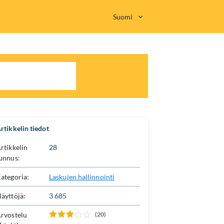
Suomi
rtikkelin tiedot
rtikkelin
28
unnus:
ategoria:
Laskujen hallinnointi
äyttöjä:
3 685
rvostelu
(20)