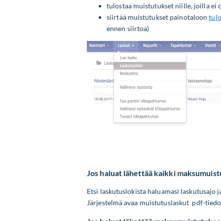
tulostaa muistutukset niille, joilla ei
siirtää muistutukset painotaloon
tul
ennen siirtoa)
Jos haluat lähettää kaikki maksumuist
Etsi laskutuslokista haluamasi laskutusajo ja
Järjestelmä avaa muistutuslaskut pdf-tiedost