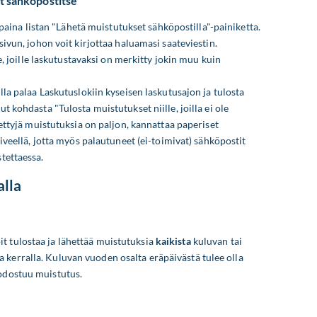
t sähköpostitse
 paina listan "Lähetä muistutukset sähköpostilla"-painiketta.
ivun, johon voit kirjottaa haluamasi saateviestin.
e, joille laskutustavaksi on merkitty jokin muu kuin
la palaa Laskutuslokiin kyseisen laskutusajon ja tulosta
 kohdasta "Tulosta muistutukset niille, joilla ei ole
ettyjä muistutuksia on paljon, kannattaa paperiset
iveellä, jotta myös palautuneet (ei-toimivat) sähköpostit
tettaessa.
lla
t tulostaa ja lähettää muistutuksia
kaikista
kuluvan tai
 kerralla. Kuluvan vuoden osalta eräpäivästä tulee olla
uodostuu muistutus.