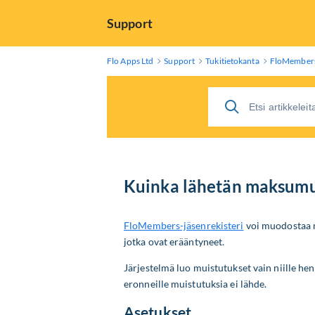
Skip
Support
to
Main
Content
Flo Apps Ltd
Support
Tukitietokanta
FloMember
Kuinka lähetän maksumu
FloMembers-jäsenrekisteri
voi muodostaa mu
jotka ovat erääntyneet.
Järjestelmä luo muistutukset vain niille henk
eronneille muistutuksia ei lähde.
Asetukset