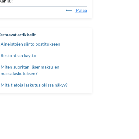
Ääniä):
Palaa
astaavat artikkelit
Aineistojen siirto postitukseen
Reskontran käyttö
Miten suoritan jäsenmaksujen
massalaskutuksen?
Mitä tietoja laskutuslokissa näkyy?