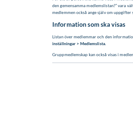
den gemensamma medlemslistan?” vara vält i
medlemmen också ange själv om uppgifter ska
Information som ska visas
Listan över medlemmar och den information
inställningar > Medlemslista
.
Gruppmedlemskap kan också visas i medlemsl