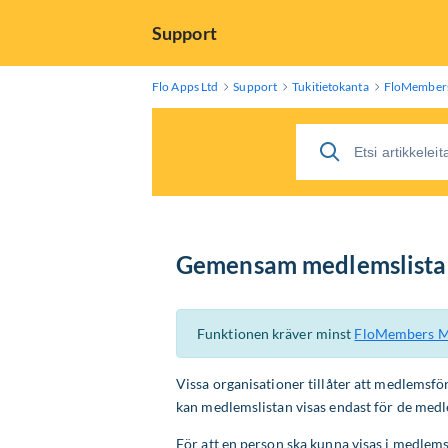
Skip
Support
to
Main
Content
Flo Apps Ltd
Support
Tukitietokanta
FloMembers
Gemensam medlemslista
Funktionen kräver minst
FloMembers M
Vissa organisationer tillåter att medlems
kan medlemslistan visas endast för de medlem
För att en person ska kunna visas i medlemsl