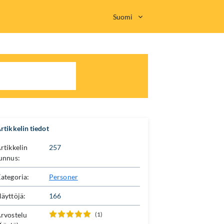
Suomi
rtikkelin tiedot
rtikkelin
257
unnus:
ategoria:
Personer
äyttöjä:
166
rvostelu
(1)