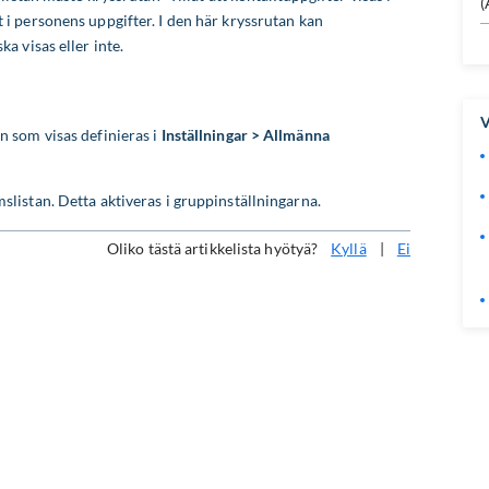
(
 personens uppgifter. I den här kryssrutan kan
 visas eller inte.
V
 som visas definieras i
Inställningar > Allmänna
istan. Detta aktiveras i gruppinställningarna.
Oliko tästä artikkelista hyötyä?
Kyllä
|
Ei