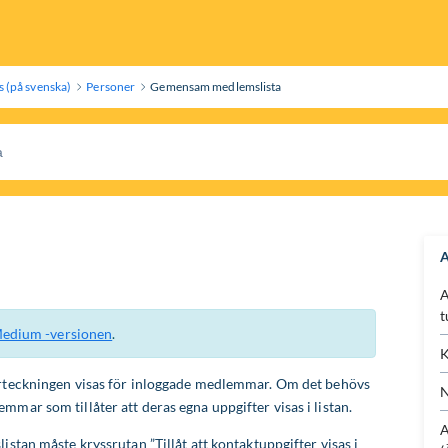
 (på svenska)
Personer
Gemensam medlemslista
A
A
t
edium -versionen
.
K
förteckningen visas för inloggade medlemmar. Om det behövs
N
mar som tillåter att deras egna uppgifter visas i listan.
A
istan måste kryssrutan ”Tillåt att kontaktuppgifter visas i