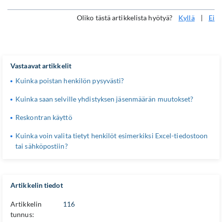
Oliko tästä artikkelista hyötyä?
Kyllä
|
Ei
Vastaavat artikkelit
Kuinka poistan henkilön pysyvästi?
Kuinka saan selville yhdistyksen jäsenmäärän muutokset?
Reskontran käyttö
Kuinka voin valita tietyt henkilöt esimerkiksi Excel-tiedostoon
tai sähköpostiin?
Artikkelin tiedot
Artikkelin
116
tunnus: