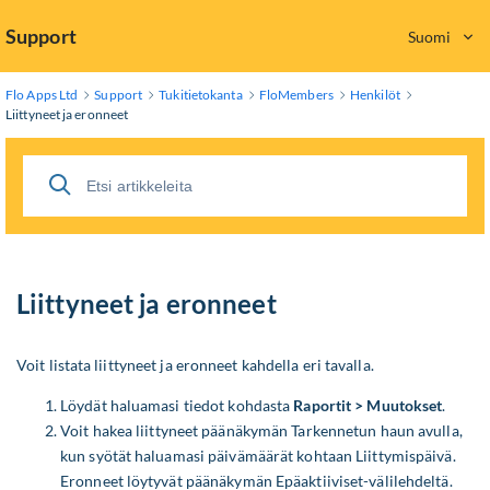
Skip
Support
Suomi
to
Main
Content
Flo Apps Ltd
Support
Tukitietokanta
FloMembers
Henkilöt
Liittyneet ja eronneet
Liittyneet ja eronneet
Voit listata liittyneet ja eronneet kahdella eri tavalla.
Löydät haluamasi tiedot kohdasta
Raportit > Muutokset
.
Voit hakea liittyneet päänäkymän Tarkennetun haun avulla,
kun syötät haluamasi päivämäärät kohtaan Liittymispäivä.
Eronneet löytyvät päänäkymän Epäaktiiviset-välilehdeltä.