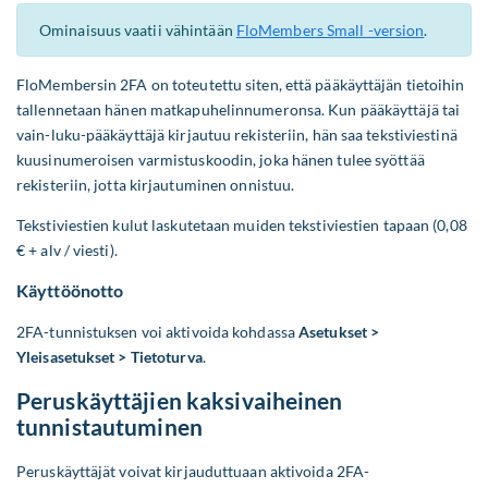
Ominaisuus vaatii vähintään
FloMembers Small -version
.
FloMembersin 2FA on toteutettu siten, että pääkäyttäjän tietoihin
tallennetaan hänen matkapuhelinnumeronsa. Kun pääkäyttäjä tai
vain-luku-pääkäyttäjä kirjautuu rekisteriin, hän saa tekstiviestinä
kuusinumeroisen varmistuskoodin, joka hänen tulee syöttää
rekisteriin, jotta kirjautuminen onnistuu.
Tekstiviestien kulut laskutetaan muiden tekstiviestien tapaan (0,08
€ + alv / viesti).
Käyttöönotto
2FA-tunnistuksen voi aktivoida kohdassa
Asetukset >
Yleisasetukset > Tietoturva
.
Peruskäyttäjien kaksivaiheinen
tunnistautuminen
Peruskäyttäjät voivat kirjauduttuaan aktivoida 2FA-