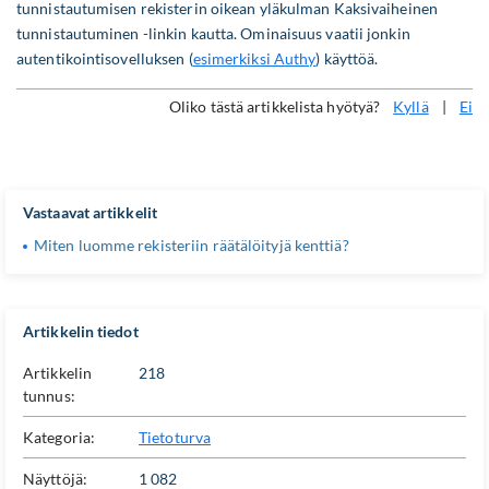
tunnistautumisen rekisterin oikean yläkulman Kaksivaiheinen
tunnistautuminen -linkin kautta. Ominaisuus vaatii jonkin
autentikointisovelluksen (
esimerkiksi Authy
) käyttöä.
Oliko tästä artikkelista hyötyä?
Kyllä
|
Ei
Vastaavat artikkelit
Miten luomme rekisteriin räätälöityjä kenttiä?
Artikkelin tiedot
Artikkelin
218
tunnus:
Kategoria:
Tietoturva
Näyttöjä:
1 082