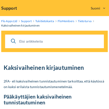
Skip
Support
Suomi
to
Main
Content
Flo Apps Ltd
Support
Tukitietokanta
FloMembers
Tietoturva
Kaksivaiheinen kirjautuminen
Kaksivaiheinen kirjautuminen
2FA- eli kaksivaiheinen tunnistautuminen tarkoittaa, että käytössä
on kaksi erilaista tunnistautumismenetelmää.
Pääkäyttäjien kaksivaiheinen
tunnistautuminen